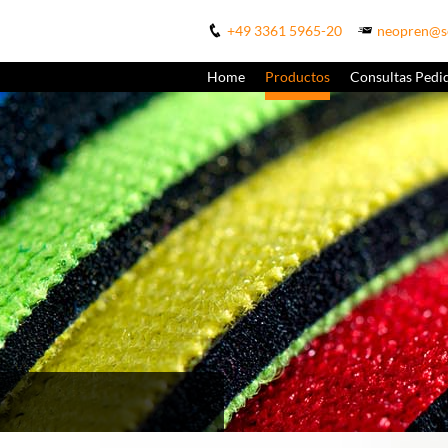
+49 3361 5965-20
neopren@s
Home
Productos
Consultas Pedi