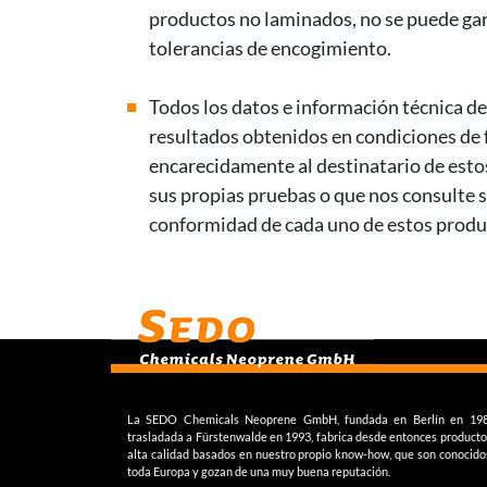
productos no laminados, no se puede gar
tolerancias de encogimiento.
Todos los datos e información técnica de
resultados obtenidos en condiciones de
encarecidamente al destinatario de esto
sus propias pruebas o que nos consulte si
conformidad de cada uno de estos produc
La SEDO Chemicals Neoprene GmbH, fundada en Berlín en 19
trasladada a Fürstenwalde en 1993, fabrica desde entonces producto
alta calidad basados en nuestro propio know-how, que son conocido
toda Europa y gozan de una muy buena reputación.