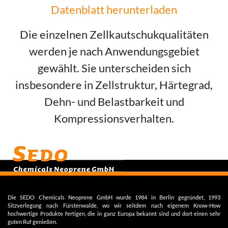
Datenblatt herunterladen
Die einzelnen Zellkautschukqualitäten
werden je nach Anwendungsgebiet
gewählt. Sie unterscheiden sich
insbesondere in Zellstruktur, Härtegrad,
Dehn- und Belastbarkeit und
Kompressionsverhalten.
Die SEDO Chemicals Neoprene GmbH wurde 1984 in Berlin gegründet, 1993
Sitzverlegung nach Fürstenwalde, wo wir seitdem nach eigenem Know-How
hochwertige Produkte fertigen, die in ganz Europa bekannt sind und dort einen sehr
guten Ruf genießen.